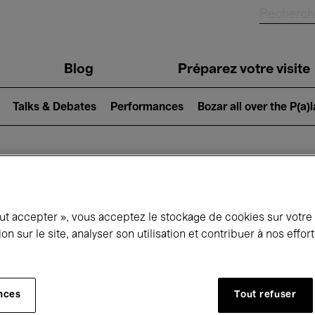
Blog
Préparez votre visite
Talks & Debates
Performances
Bozar all over the P(a)
ui se passe à 
out accepter », vous acceptez le stockage de cookies sur votre
ion sur le site, analyser son utilisation et contribuer à nos effo
jourd'hui
Prochains 7 jours
Mois
nces
Tout refuser
Mercredi 01 - Vendredi 31 Juillet 2026