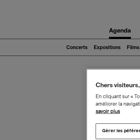
Main
Agenda
navigation
Main
navigation
Concerts
Expositions
Films
(level
2)
Ce q
Chers visiteurs,
En cliquant sur « T
améliorer la navigat
savoir plus
Au
Gérer les péfére