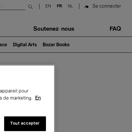
Se connecter
EN
FR
NL
Submit search
Soutenez-nous
FAQ
lace
Digital Arts
Bozar Books
Bozar
 appareil pour
rts de marketing.
En
Tout accepter