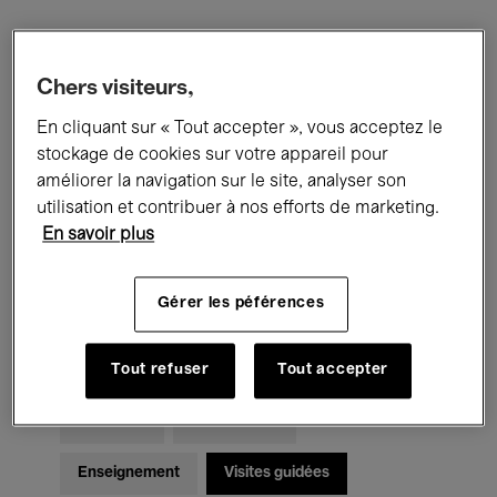
Filtres
Chers visiteurs,
En cliquant sur « Tout accepter », vous acceptez le
Tous les événements
Concerts
stockage de cookies sur votre appareil pour
Expositions
Films
Performances
améliorer la navigation sur le site, analyser son
utilisation et contribuer à nos efforts de marketing.
Rencontres & Débats
Jazz
En savoir plus
Musique classique
Global Music
Gérer les péférences
Musique électronique
Tout refuser
Tout accepter
Pour tous
Kids’ Palace
Enseignement
Visites guidées