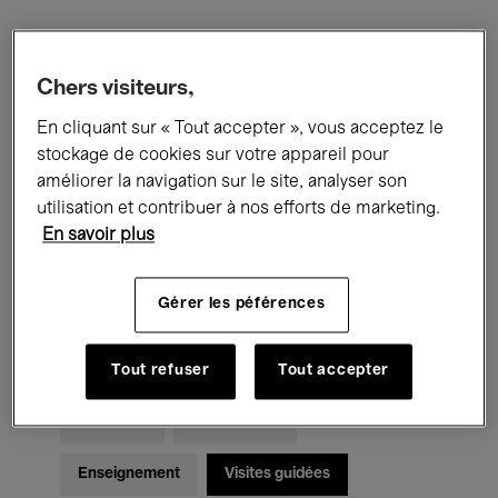
Filtres
Chers visiteurs,
En cliquant sur « Tout accepter », vous acceptez le
Tous les événements
Concerts
stockage de cookies sur votre appareil pour
Expositions
Films
Performances
améliorer la navigation sur le site, analyser son
utilisation et contribuer à nos efforts de marketing.
Rencontres & Débats
Jazz
En savoir plus
Musique classique
Global Music
Gérer les péférences
Musique électronique
Tout refuser
Tout accepter
Pour tous
Kids’ Palace
Enseignement
Visites guidées