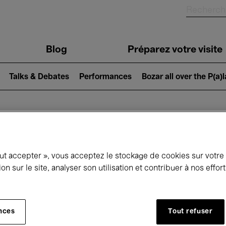
Blog
Préparez votre visite
Talks & Debates
Performances
Bozar all over the P(a)
ui se passe à 
out accepter », vous acceptez le stockage de cookies sur votre
ion sur le site, analyser son utilisation et contribuer à nos effo
jourd'hui
Prochains 7 jours
Mois
nces
Tout refuser
Mercredi 01 - Vendredi 31 Juillet 2026