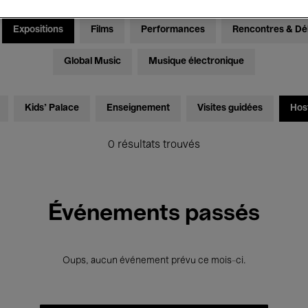
Expositions
Films
Performances
Rencontres & Dé
Global Music
Musique électronique
Kids’ Palace
Enseignement
Visites guidées
Hos
0 résultats trouvés
Événements passés
Oups, aucun événement prévu ce mois-ci.