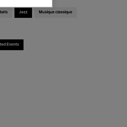
bats
Jazz
Musique classique
ted Events