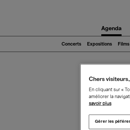
Main
Agenda
navigation
Main
navigation
Concerts
Expositions
Films
(level
2)
Ce q
Chers visiteurs,
En cliquant sur « T
améliorer la navigat
savoir plus
Au
Gérer les péfére