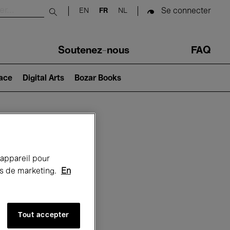
Se connecter
EN
FR
NL
Submit search
Soutenez-nous
FAQ
lace
Digital Arts
Bozar Books
Bozar
 appareil pour
rts de marketing.
En
Tout accepter