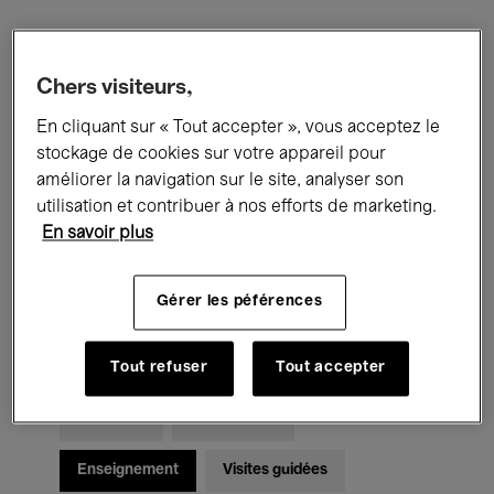
Filtres
Chers visiteurs,
En cliquant sur « Tout accepter », vous acceptez le
Tous les événements
Concerts
stockage de cookies sur votre appareil pour
Expositions
Films
Performances
améliorer la navigation sur le site, analyser son
utilisation et contribuer à nos efforts de marketing.
Rencontres & Débats
Jazz
En savoir plus
Musique classique
Global Music
Gérer les péférences
Musique électronique
Tout refuser
Tout accepter
Pour tous
Kids’ Palace
Enseignement
Visites guidées