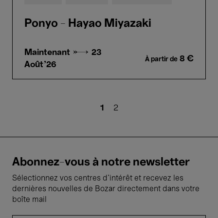
Ponyo - Hayao Miyazaki
Maintenant →
23
8 €
À partir de
Août'26
Pagination
Page
1
Page
2
courante
Abonnez-vous à notre newsletter
Sélectionnez vos centres d'intérêt et recevez les
dernières nouvelles de Bozar directement dans votre
boîte mail