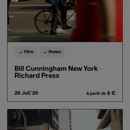
Films
Replay
Bill Cunningham New York -
Richard Press
26 Juil.'26
8 €
À partir de
Our
Land
(Nuestra
tierra)