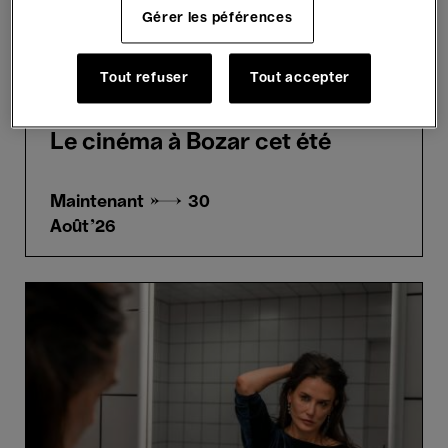
Gérer les péférences
Tout refuser
Tout accepter
Films
New release
Replay
Le cinéma à Bozar cet été
Maintenant →
30
Août'26
The
Substance
-
Coralie
Fargeat