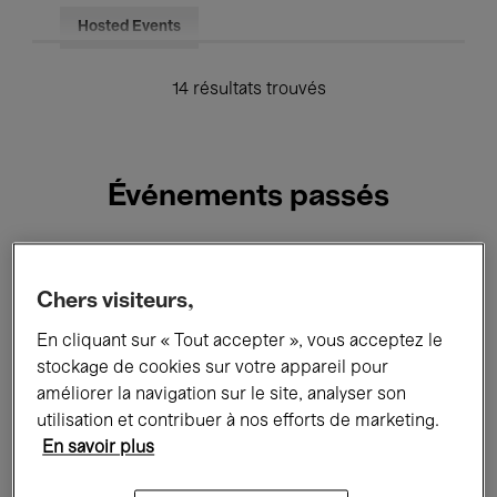
Hosted Events
14 résultats trouvés
Événements passés
Le
cinéma
Chers visiteurs,
à
Bozar
En cliquant sur « Tout accepter », vous acceptez le
cet
stockage de cookies sur votre appareil pour
été
améliorer la navigation sur le site, analyser son
utilisation et contribuer à nos efforts de marketing.
En savoir plus