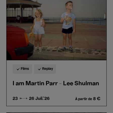
am
Martin
Parr
-
Lee
Shulman
Films
Replay
I am Martin Parr - Lee Shulman
23 → 26
Juil.'26
8 €
À partir de