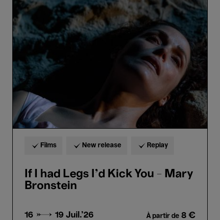
If
I
had
Legs
I'd
Kick
You
-
Mary
Bronstein
Films
New release
Replay
If I had Legs I'd Kick You - Mary
Bronstein
16 → 19
Juil.'26
8 €
À partir de