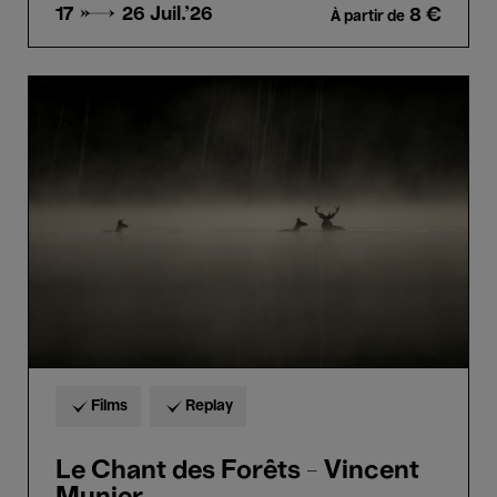
17 → 26
Juil.'26
8 €
À partir de
Le
Chant
des
Forêts
-
Vincent
Munier
Films
Replay
Le Chant des Forêts - Vincent