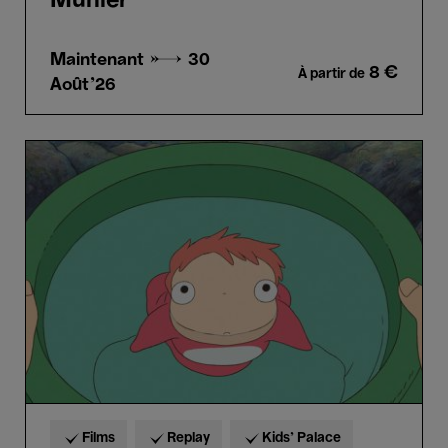
Munier
Maintenant →
30
8 €
À partir de
Août'26
Ponyo
-
Hayao
Miyazaki
Films
Replay
Kids’ Palace