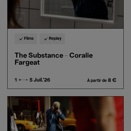
Films
Replay
The Substance - Coralie
Fargeat
1 → 5
Juil.'26
8 €
À partir de
Bill
Cunningham
New
York
-
Richard
Press