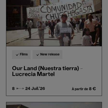
-
Lucrecia
Martel
Films
New release
Our Land (Nuestra tierra) -
Lucrecia Martel
8 → 24
Juil.'26
8 €
À partir de
I