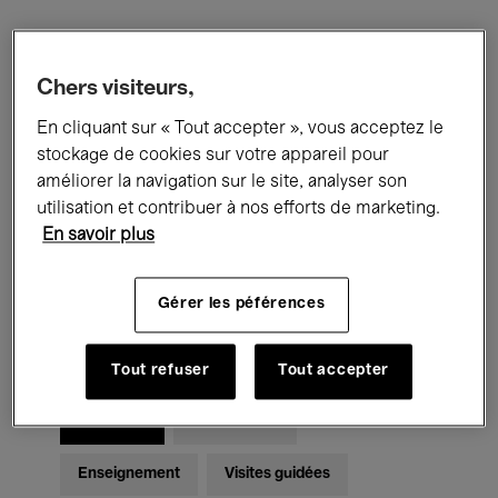
Filtres
Chers visiteurs,
En cliquant sur « Tout accepter », vous acceptez le
Tous les événements
Concerts
stockage de cookies sur votre appareil pour
Expositions
Films
Performances
améliorer la navigation sur le site, analyser son
utilisation et contribuer à nos efforts de marketing.
Rencontres & Débats
Jazz
En savoir plus
Musique classique
Global Music
Gérer les péférences
Musique électronique
Tout refuser
Tout accepter
Pour tous
Kids’ Palace
Enseignement
Visites guidées