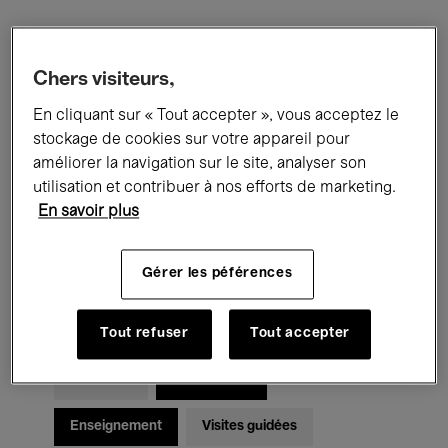
Filtres
Chers visiteurs,
En cliquant sur « Tout accepter », vous acceptez le
Tous les événements
Concerts
stockage de cookies sur votre appareil pour
Expositions
Films
Performances
améliorer la navigation sur le site, analyser son
utilisation et contribuer à nos efforts de marketing.
Rencontres & Débats
Jazz
En savoir plus
Musique classique
Global Music
Gérer les péférences
Musique électronique
Tout refuser
Tout accepter
Pour tous
Kids’ Palace
Enseignement
Visites guidées