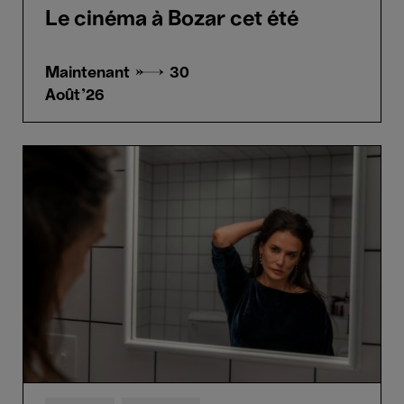
Le cinéma à Bozar cet été
Maintenant →
30
Août'26
The
Substance
-
Coralie
Fargeat