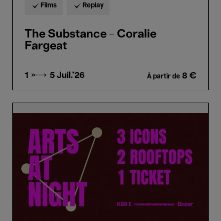
Films
Replay
The Substance - Coralie
Fargeat
1 → 5
Juil.'26
8 €
À partir de
Arts
at
Night