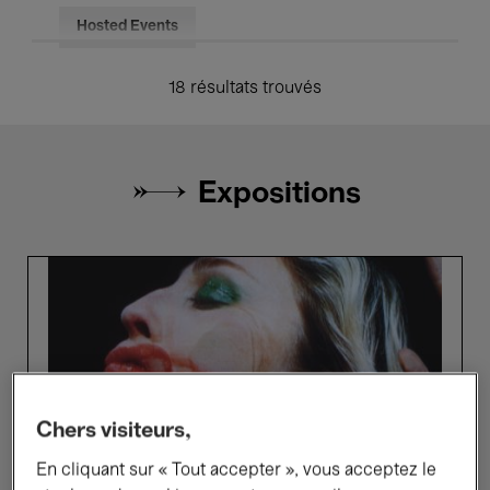
Hosted Events
18 résultats trouvés
Expositions
Picture
De
Perfect
Mo
Bo
Mo
Chers visiteurs,
En cliquant sur « Tout accepter », vous acceptez le