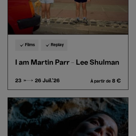
Films
Replay
I am Martin Parr - Lee Shulman
23 → 26
Juil.'26
8 €
À partir de
If
I
had
Legs
I'd
Kick
You