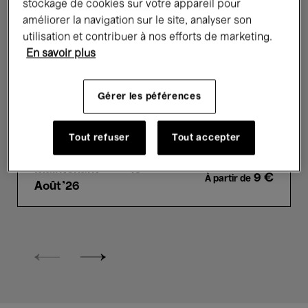
stockage de cookies sur votre appareil pour
améliorer la navigation sur le site, analyser son
utilisation et contribuer à nos efforts de marketing.
En savoir plus
Expositions
Art contemporain
Picture Perfect
Gérer les péférences
Beauty through a Contemporary Lens
Tout refuser
Tout accepter
Maintenant →
16
9 €
À partir de
Août'26