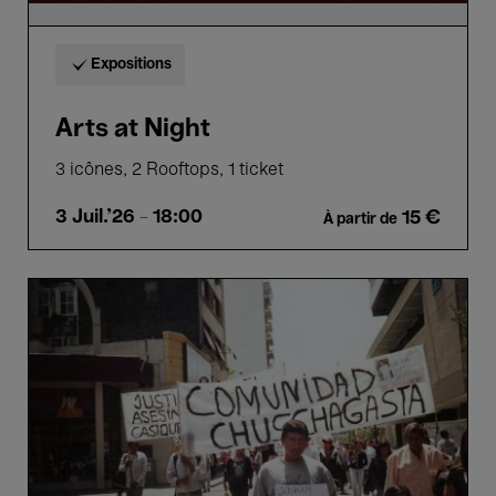
Expositions
Arts at Night
3 icônes, 2 Rooftops, 1 ticket
3 Juil.'26
- 18:00
15 €
À partir de
Our
Land
(Nuestra
tierra)
-
Lucrecia
Martel