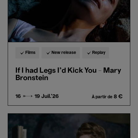
-
Mary
Bronstein
Films
New release
Replay
If I had Legs I'd Kick You - Mary
Bronstein
16 → 19
Juil.'26
8 €
À partir de
Rosalie
-
Stephanie
Di