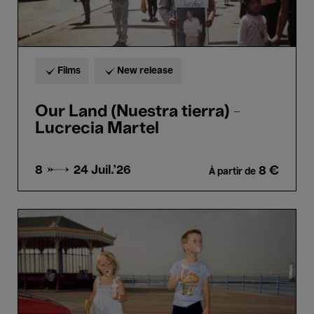
Films
New release
Our Land (Nuestra tierra) -
Lucrecia Martel
8 → 24
Juil.'26
8 €
À partir de
I
am
Martin
Parr
-
Lee
Shulman