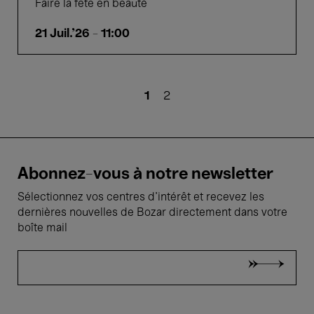
Faire la fête en beauté
21 Juil.'26
- 11:00
Pagination
Page
1
Page
2
courante
Abonnez-vous à notre newsletter
Sélectionnez vos centres d'intérêt et recevez les
dernières nouvelles de Bozar directement dans votre
boîte mail