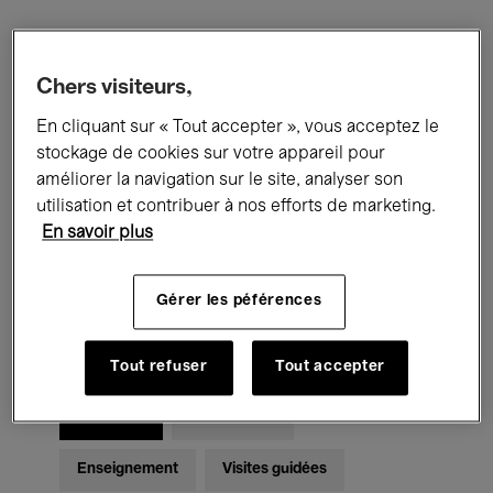
Filtres
Chers visiteurs,
En cliquant sur « Tout accepter », vous acceptez le
Tous les événements
Concerts
stockage de cookies sur votre appareil pour
Expositions
Films
Performances
améliorer la navigation sur le site, analyser son
utilisation et contribuer à nos efforts de marketing.
Rencontres & Débats
Jazz
En savoir plus
Musique classique
Global Music
Gérer les péférences
Musique électronique
Tout refuser
Tout accepter
Pour tous
Kids’ Palace
Enseignement
Visites guidées