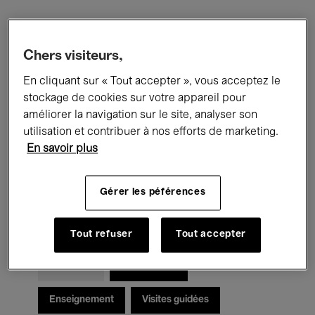
Filtres
Chers visiteurs,
En cliquant sur « Tout accepter », vous acceptez le
Tous les événements
Concerts
stockage de cookies sur votre appareil pour
Expositions
Films
Performances
améliorer la navigation sur le site, analyser son
utilisation et contribuer à nos efforts de marketing.
Rencontres & Débats
Jazz
En savoir plus
Musique classique
Global Music
Gérer les péférences
Musique électronique
Tout refuser
Tout accepter
Pour tous
Kids’ Palace
Enseignement
Visites guidées