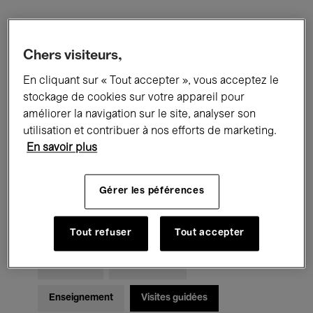
Filtres
Chers visiteurs,
En cliquant sur « Tout accepter », vous acceptez le
Tous les événements
Concerts
stockage de cookies sur votre appareil pour
Expositions
Films
Performances
améliorer la navigation sur le site, analyser son
utilisation et contribuer à nos efforts de marketing.
Rencontres & Débats
Jazz
En savoir plus
Musique classique
Global Music
Gérer les péférences
Musique électronique
Tout refuser
Tout accepter
Pour tous
Kids’ Palace
Enseignement
Visites guidées