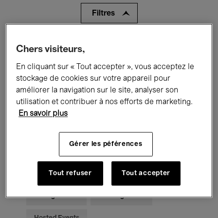
Filtres
Tous les événements
Concerts
Chers visiteurs,
En cliquant sur « Tout accepter », vous acceptez le
Expositions
Films
Performances
stockage de cookies sur votre appareil pour
Rencontres & Débats
Jazz
améliorer la navigation sur le site, analyser son
utilisation et contribuer à nos efforts de marketing.
Musique classique
Global Music
En savoir plus
Musique électronique
Gérer les péférences
Pour tous
Kids’ Palace
Tout refuser
Tout accepter
Enseignement
Visites guidées