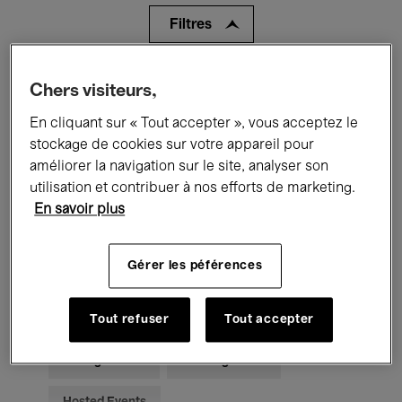
Filtres
Tous les événements
Concerts
Chers visiteurs,
En cliquant sur « Tout accepter », vous acceptez le
Expositions
Films
Performances
stockage de cookies sur votre appareil pour
Rencontres & Débats
Jazz
améliorer la navigation sur le site, analyser son
utilisation et contribuer à nos efforts de marketing.
Musique classique
Global Music
En savoir plus
Musique électronique
Gérer les péférences
Pour tous
Kids’ Palace
Tout refuser
Tout accepter
Enseignement
Visites guidées