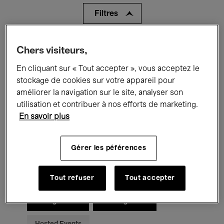
Filtres
Tous les événements
Concerts
Chers visiteurs,
En cliquant sur « Tout accepter », vous acceptez le
Expositions
Films
Performances
stockage de cookies sur votre appareil pour
Rencontres & Débats
Jazz
améliorer la navigation sur le site, analyser son
utilisation et contribuer à nos efforts de marketing.
Musique classique
Global Music
En savoir plus
Musique électronique
Gérer les péférences
Pour tous
Kids’ Palace
Tout refuser
Tout accepter
Enseignement
Visites guidées