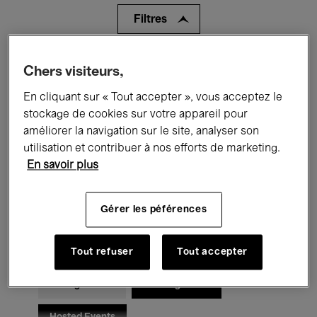
Filtres
Tous les événements
Concerts
Chers visiteurs,
En cliquant sur « Tout accepter », vous acceptez le
Expositions
Films
Performances
stockage de cookies sur votre appareil pour
Rencontres & Débats
Jazz
améliorer la navigation sur le site, analyser son
utilisation et contribuer à nos efforts de marketing.
Musique classique
Global Music
En savoir plus
Musique électronique
Gérer les péférences
Pour tous
Kids’ Palace
Tout refuser
Tout accepter
Enseignement
Visites guidées