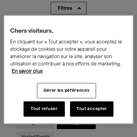
Filtres
Tous les événements
Concerts
Chers visiteurs,
En cliquant sur « Tout accepter », vous acceptez le
Expositions
Films
Performances
stockage de cookies sur votre appareil pour
Rencontres & Débats
Jazz
améliorer la navigation sur le site, analyser son
utilisation et contribuer à nos efforts de marketing.
Musique classique
Global Music
En savoir plus
Musique électronique
Gérer les péférences
Pour tous
Kids’ Palace
Tout refuser
Tout accepter
Enseignement
Visites guidées