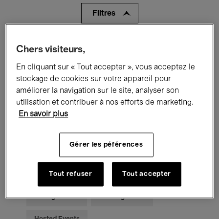
Filtres
Tous les événements
Concerts
Chers visiteurs,
En cliquant sur « Tout accepter », vous acceptez le
Expositions
Films
Performances
stockage de cookies sur votre appareil pour
Rencontres & Débats
Jazz
améliorer la navigation sur le site, analyser son
utilisation et contribuer à nos efforts de marketing.
Musique classique
Global Music
En savoir plus
Musique électronique
Gérer les péférences
Pour tous
Kids’ Palace
Tout refuser
Tout accepter
Enseignement
Visites guidées