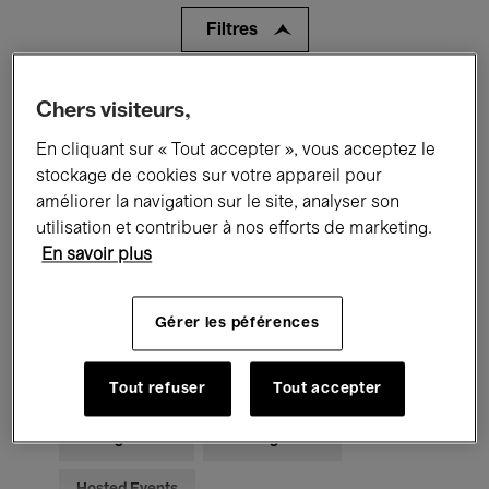
Filtres
Tous les événements
Concerts
Chers visiteurs,
En cliquant sur « Tout accepter », vous acceptez le
Expositions
Films
Performances
stockage de cookies sur votre appareil pour
Rencontres & Débats
Jazz
améliorer la navigation sur le site, analyser son
utilisation et contribuer à nos efforts de marketing.
Musique classique
Global Music
En savoir plus
Musique électronique
Gérer les péférences
Pour tous
Kids’ Palace
Tout refuser
Tout accepter
Enseignement
Visites guidées