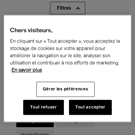
Filtres
Tous les événements
Concerts
Chers visiteurs,
En cliquant sur « Tout accepter », vous acceptez le
Expositions
Films
Performances
stockage de cookies sur votre appareil pour
Rencontres & Débats
Jazz
améliorer la navigation sur le site, analyser son
utilisation et contribuer à nos efforts de marketing.
Musique classique
Global Music
En savoir plus
Musique électronique
Gérer les péférences
Pour tous
Kids’ Palace
Tout refuser
Tout accepter
Enseignement
Visites guidées