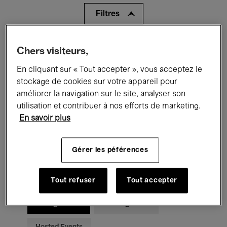
Filtres
Tous les événements
Concerts
Chers visiteurs,
En cliquant sur « Tout accepter », vous acceptez le
Expositions
Films
Performances
stockage de cookies sur votre appareil pour
Rencontres & Débats
Jazz
améliorer la navigation sur le site, analyser son
utilisation et contribuer à nos efforts de marketing.
Musique classique
Global Music
En savoir plus
Musique électronique
Gérer les péférences
Pour tous
Kids’ Palace
Tout refuser
Tout accepter
Enseignement
Visites guidées