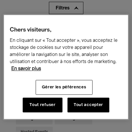
Filtres
Tous les événements
Concerts
Chers visiteurs,
En cliquant sur « Tout accepter », vous acceptez le
Expositions
Films
Performances
stockage de cookies sur votre appareil pour
Rencontres & Débats
Jazz
améliorer la navigation sur le site, analyser son
utilisation et contribuer à nos efforts de marketing.
Musique classique
Global Music
En savoir plus
Musique électronique
Gérer les péférences
Pour tous
Kids’ Palace
Tout refuser
Tout accepter
Enseignement
Visites guidées