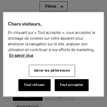
Filtres
Tous les événements
Concerts
Chers visiteurs,
En cliquant sur « Tout accepter », vous acceptez le
Expositions
Films
Performances
stockage de cookies sur votre appareil pour
Rencontres & Débats
Jazz
améliorer la navigation sur le site, analyser son
utilisation et contribuer à nos efforts de marketing.
Musique classique
Global Music
En savoir plus
Musique électronique
Gérer les péférences
Pour tous
Kids’ Palace
Tout refuser
Tout accepter
Enseignement
Visites guidées