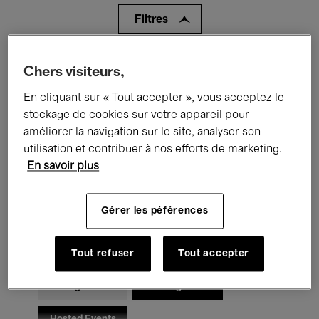
Filtres
Tous les événements
Concerts
Chers visiteurs,
En cliquant sur « Tout accepter », vous acceptez le
Expositions
Films
Performances
stockage de cookies sur votre appareil pour
Rencontres & Débats
Jazz
améliorer la navigation sur le site, analyser son
utilisation et contribuer à nos efforts de marketing.
Musique classique
Global Music
En savoir plus
Musique électronique
Gérer les péférences
Pour tous
Kids’ Palace
Tout refuser
Tout accepter
Enseignement
Visites guidées