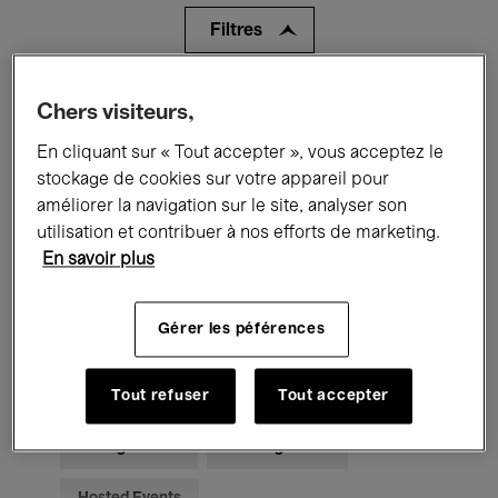
Filtres
Tous les événements
Concerts
Chers visiteurs,
En cliquant sur « Tout accepter », vous acceptez le
Expositions
Films
Performances
stockage de cookies sur votre appareil pour
Rencontres & Débats
Jazz
améliorer la navigation sur le site, analyser son
utilisation et contribuer à nos efforts de marketing.
Musique classique
Global Music
En savoir plus
Musique électronique
Gérer les péférences
Pour tous
Kids’ Palace
Tout refuser
Tout accepter
Enseignement
Visites guidées