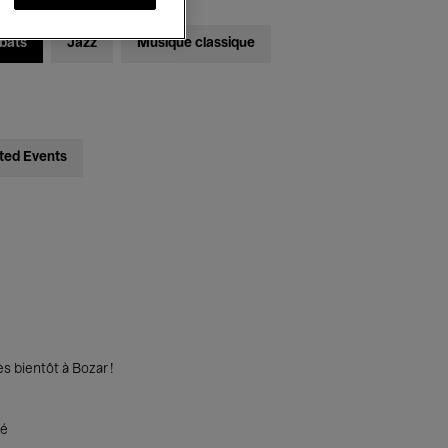
bats
Jazz
Musique classique
ted Events
s bientôt à Bozar !
té