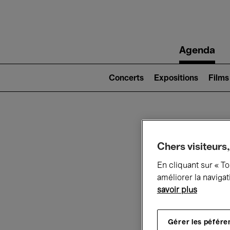
Main
Agenda
navigation
Main
navigation
Concerts
Expositions
Films
(level
2)
Ce q
Chers visiteurs,
En cliquant sur « T
améliorer la navigat
Au
savoir plus
Gérer les péfére