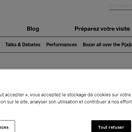
Blog
Préparez votre visite
Talks & Debates
Performances
Bozar all over the P(a)
ui se passe à 
out accepter », vous acceptez le stockage de cookies sur votre
ion sur le site, analyser son utilisation et contribuer à nos effo
jourd'hui
Prochains 7 jours
Août
Samedi 01 - Lundi 31 Août 2026
nces
Tout refuser