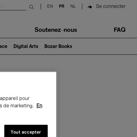
Se connecter
EN
FR
NL
Submit search
Soutenez-nous
FAQ
lace
Digital Arts
Bozar Books
Bozar
 appareil pour
rts de marketing.
En
Tout accepter