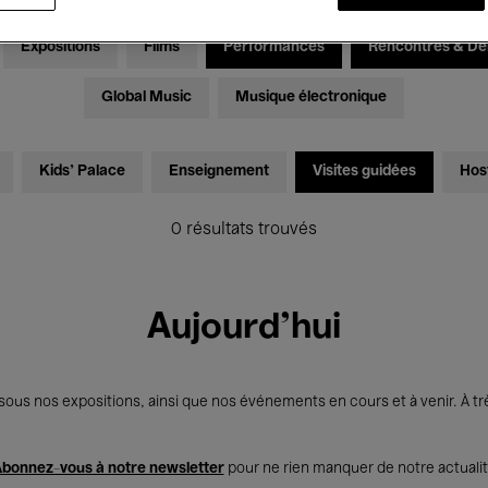
Expositions
Films
Performances
Rencontres & Dé
Global Music
Musique électronique
Kids’ Palace
Enseignement
Visites guidées
Hos
0 résultats trouvés
Aujourd'hui
us nos expositions, ainsi que nos événements en cours et à venir. À trè
bonnez-vous à notre newsletter
pour ne rien manquer de notre actuali