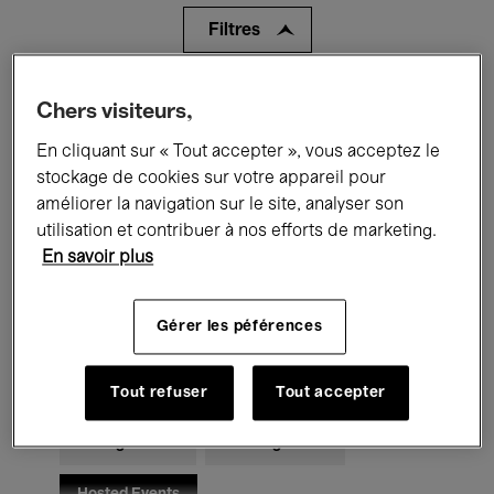
Filtres
Tous les événements
Concerts
Chers visiteurs,
En cliquant sur « Tout accepter », vous acceptez le
Expositions
Films
Performances
stockage de cookies sur votre appareil pour
Rencontres & Débats
Jazz
améliorer la navigation sur le site, analyser son
utilisation et contribuer à nos efforts de marketing.
Musique classique
Global Music
En savoir plus
Musique électronique
Gérer les péférences
Pour tous
Kids’ Palace
Tout refuser
Tout accepter
Enseignement
Visites guidées