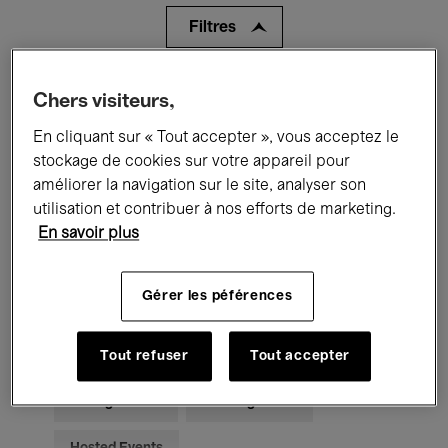
Filtres
Tous les événements
Concerts
Chers visiteurs,
En cliquant sur « Tout accepter », vous acceptez le
Expositions
Films
Performances
stockage de cookies sur votre appareil pour
Rencontres & Débats
Jazz
améliorer la navigation sur le site, analyser son
utilisation et contribuer à nos efforts de marketing.
Musique classique
Global Music
En savoir plus
Musique électronique
Gérer les péférences
Pour tous
Kids’ Palace
Tout refuser
Tout accepter
Enseignement
Visites guidées