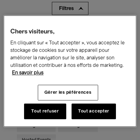
Filtres
Tous les événements
Concerts
Chers visiteurs,
En cliquant sur « Tout accepter », vous acceptez le
Expositions
Films
Performances
stockage de cookies sur votre appareil pour
Rencontres & Débats
Jazz
améliorer la navigation sur le site, analyser son
utilisation et contribuer à nos efforts de marketing.
Musique classique
Global Music
En savoir plus
Musique électronique
Gérer les péférences
Pour tous
Kids’ Palace
Tout refuser
Tout accepter
Enseignement
Visites guidées