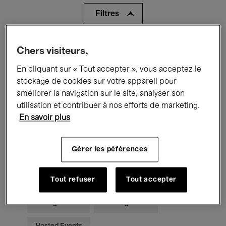
Filtres
Tous les événements
Concerts
Chers visiteurs,
En cliquant sur « Tout accepter », vous acceptez le
Expositions
Films
Performances
stockage de cookies sur votre appareil pour
Rencontres & Débats
Jazz
améliorer la navigation sur le site, analyser son
utilisation et contribuer à nos efforts de marketing.
Musique classique
Global Music
En savoir plus
Musique électronique
Gérer les péférences
Pour tous
Kids’ Palace
Tout refuser
Tout accepter
Enseignement
Visites guidées