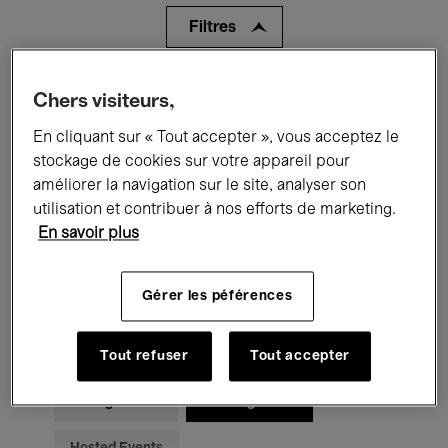
Filtres
Tous les événements
Concerts
Chers visiteurs,
En cliquant sur « Tout accepter », vous acceptez le
Expositions
Films
Performances
stockage de cookies sur votre appareil pour
Rencontres & Débats
Jazz
améliorer la navigation sur le site, analyser son
utilisation et contribuer à nos efforts de marketing.
Musique classique
Global Music
En savoir plus
Musique électronique
Gérer les péférences
Pour tous
Kids’ Palace
Tout refuser
Tout accepter
Enseignement
Visites guidées