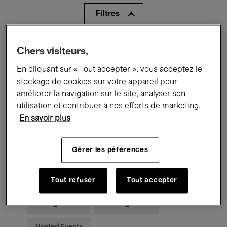
Filtres
Tous les événements
Concerts
Chers visiteurs,
En cliquant sur « Tout accepter », vous acceptez le
Expositions
Films
Performances
stockage de cookies sur votre appareil pour
Rencontres & Débats
Jazz
améliorer la navigation sur le site, analyser son
utilisation et contribuer à nos efforts de marketing.
Musique classique
Global Music
En savoir plus
Musique électronique
Gérer les péférences
Pour tous
Kids’ Palace
Tout refuser
Tout accepter
Enseignement
Visites guidées