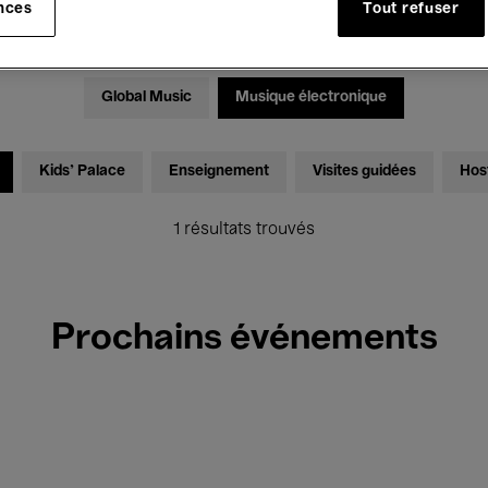
nces
Tout refuser
Expositions
Films
Performances
Rencontres & Dé
Global Music
Musique électronique
Kids’ Palace
Enseignement
Visites guidées
Hos
1 résultats trouvés
Prochains événements