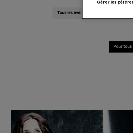
Gérer les péfére
Tous les événements
Concerts
Pour tous
Belgian
National
Orchestra,
Halls