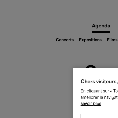
Main
Agenda
navigation
Main
navigation
Concerts
Expositions
Films
(level
2)
Ce q
Chers visiteurs,
En cliquant sur « T
Au
améliorer la navigat
savoir plus