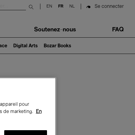
Se connecter
EN
FR
NL
Submit search
Soutenez-nous
FAQ
lace
Digital Arts
Bozar Books
Bozar
 appareil pour
rts de marketing.
En