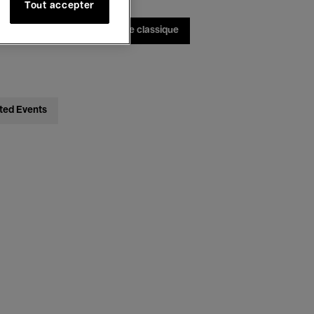
Tout accepter
bats
Jazz
Musique classique
ted Events