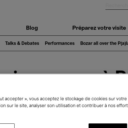
Blog
Préparez votre visite
Talks & Debates
Performances
Bozar all over the P(a)
ui se passe à 
out accepter », vous acceptez le stockage de cookies sur votre
jourd'hui
Prochains 7 jours
Septembre
ion sur le site, analyser son utilisation et contribuer à nos effo
Mardi 01 - Mercredi 30 Septembre 2026