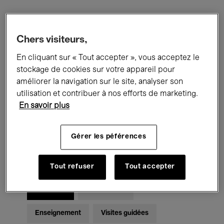
Filtres
Chers visiteurs,
En cliquant sur « Tout accepter », vous acceptez le
Tous les événements
Concerts
stockage de cookies sur votre appareil pour
Expositions
Films
Performances
améliorer la navigation sur le site, analyser son
utilisation et contribuer à nos efforts de marketing.
Rencontres & Débats
Jazz
En savoir plus
Musique classique
Global Music
Gérer les péférences
Musique électronique
Tout refuser
Tout accepter
Pour tous
Kids’ Palace
Enseignement
Visites guidées