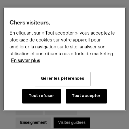
Filtres
Chers visiteurs,
En cliquant sur « Tout accepter », vous acceptez le
Tous les événements
Concerts
stockage de cookies sur votre appareil pour
Expositions
Films
Performances
améliorer la navigation sur le site, analyser son
utilisation et contribuer à nos efforts de marketing.
Rencontres & Débats
Jazz
En savoir plus
Musique classique
Global Music
Gérer les péférences
Musique électronique
Tout refuser
Tout accepter
Pour tous
Kids’ Palace
Enseignement
Visites guidées