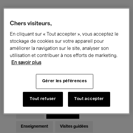
Filtres
Chers visiteurs,
En cliquant sur « Tout accepter », vous acceptez le
Tous les événements
Concerts
stockage de cookies sur votre appareil pour
Expositions
Films
Performances
améliorer la navigation sur le site, analyser son
utilisation et contribuer à nos efforts de marketing.
Rencontres & Débats
Jazz
En savoir plus
Musique classique
Global Music
Gérer les péférences
Musique électronique
Tout refuser
Tout accepter
Pour tous
Kids’ Palace
Enseignement
Visites guidées