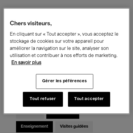
Filtres
Chers visiteurs,
En cliquant sur « Tout accepter », vous acceptez le
Tous les événements
Concerts
stockage de cookies sur votre appareil pour
Expositions
Films
Performances
améliorer la navigation sur le site, analyser son
utilisation et contribuer à nos efforts de marketing.
Rencontres & Débats
Jazz
En savoir plus
Musique classique
Global Music
Gérer les péférences
Musique électronique
Tout refuser
Tout accepter
Pour tous
Kids’ Palace
Enseignement
Visites guidées