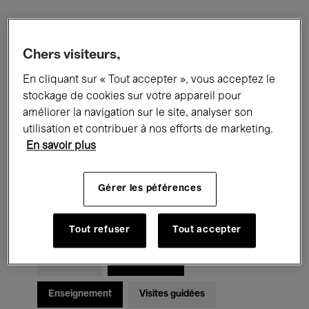
Filtres
Chers visiteurs,
En cliquant sur « Tout accepter », vous acceptez le
Tous les événements
Concerts
stockage de cookies sur votre appareil pour
Expositions
Films
Performances
améliorer la navigation sur le site, analyser son
utilisation et contribuer à nos efforts de marketing.
Rencontres & Débats
Jazz
En savoir plus
Musique classique
Global Music
Gérer les péférences
Musique électronique
Tout refuser
Tout accepter
Pour tous
Kids’ Palace
Enseignement
Visites guidées