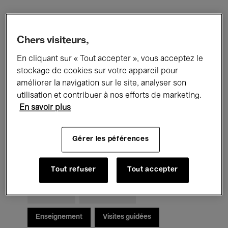
Filtres
Chers visiteurs,
En cliquant sur « Tout accepter », vous acceptez le
Tous les événements
Concerts
stockage de cookies sur votre appareil pour
Expositions
Films
Performances
améliorer la navigation sur le site, analyser son
utilisation et contribuer à nos efforts de marketing.
Rencontres & Débats
Jazz
En savoir plus
Musique classique
Global Music
Gérer les péférences
Musique électronique
Tout refuser
Tout accepter
Pour tous
Kids’ Palace
Enseignement
Visites guidées