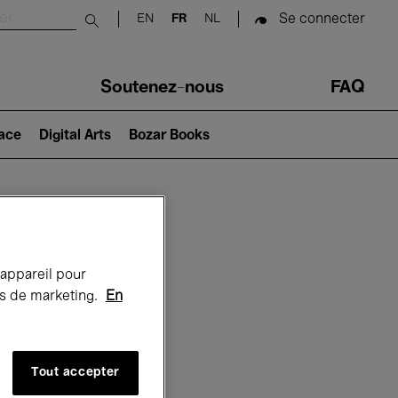
Se connecter
EN
FR
NL
Submit search
Soutenez-nous
FAQ
lace
Digital Arts
Bozar Books
Bozar
 appareil pour
rts de marketing.
En
Tout accepter