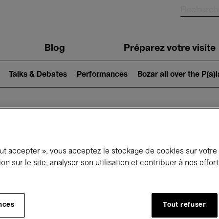
Blog
Préparez votre visite
Talks & Debates
Performances
Bozar all over the P(a)
ui se passe à 
out accepter », vous acceptez le stockage de cookies sur votre
ion sur le site, analyser son utilisation et contribuer à nos effo
jourd'hui
Prochains 7 jours
Septembre
nces
Tout refuser
Mardi 01 - Mercredi 30 Septembre 2026