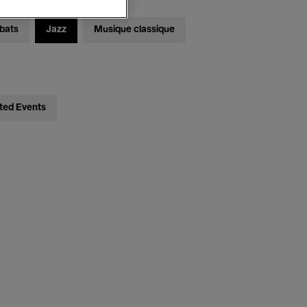
bats
Jazz
Musique classique
ted Events