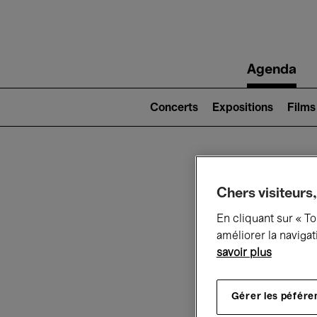
Main
Agenda
navigation
Main
navigation
Concerts
Expositions
Films
(level
2)
Ce q
Chers visiteurs,
En cliquant sur « T
améliorer la navigat
savoir plus
Au
Gérer les péfére