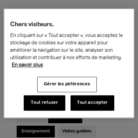
Filtres
Chers visiteurs,
En cliquant sur « Tout accepter », vous acceptez le
Tous les événements
Concerts
stockage de cookies sur votre appareil pour
Expositions
Films
Performances
améliorer la navigation sur le site, analyser son
utilisation et contribuer à nos efforts de marketing.
Rencontres & Débats
Jazz
En savoir plus
Musique classique
Global Music
Gérer les péférences
Musique électronique
Tout refuser
Tout accepter
Pour tous
Kids’ Palace
Enseignement
Visites guidées