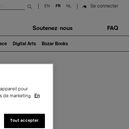
Se connecter
EN
FR
NL
Submit search
Soutenez-nous
FAQ
lace
Digital Arts
Bozar Books
Bozar
 appareil pour
rts de marketing.
En
Tout accepter