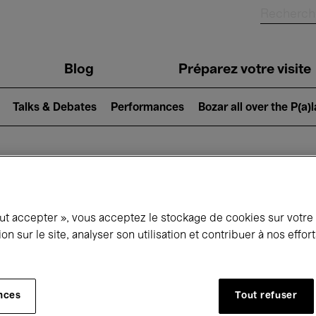
Blog
Préparez votre visite
Talks & Debates
Performances
Bozar all over the P(a)
ui se passe à 
out accepter », vous acceptez le stockage de cookies sur votre
ion sur le site, analyser son utilisation et contribuer à nos effo
jourd'hui
Prochains 7 jours
Septembre
nces
Tout refuser
Mardi 01 - Mercredi 30 Septembre 2026