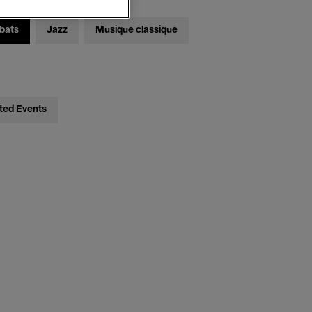
bats
Jazz
Musique classique
ted Events