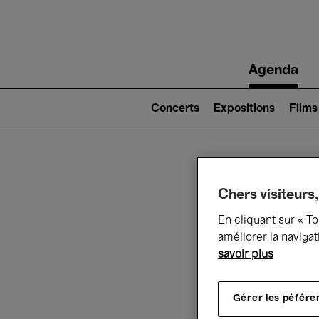
Main
Agenda
navigation
Main
navigation
Concerts
Expositions
Films
(level
2)
Ce q
Chers visiteurs,
En cliquant sur « T
améliorer la navigat
savoir plus
Au
Gérer les péfére