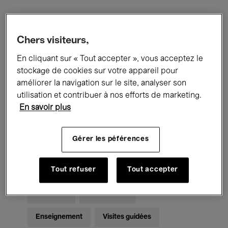
Filtres
Chers visiteurs,
En cliquant sur « Tout accepter », vous acceptez le
Tous les événements
Concerts
stockage de cookies sur votre appareil pour
Expositions
Films
Performances
améliorer la navigation sur le site, analyser son
utilisation et contribuer à nos efforts de marketing.
Rencontres & Débats
Jazz
En savoir plus
Musique classique
Global Music
Gérer les péférences
Musique électronique
Tout refuser
Tout accepter
Pour tous
Kids’ Palace
Enseignement
Visites guidées