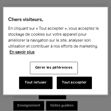
Filtres
Chers visiteurs,
En cliquant sur « Tout accepter », vous acceptez le
Tous les événements
Concerts
stockage de cookies sur votre appareil pour
Expositions
Films
Performances
améliorer la navigation sur le site, analyser son
utilisation et contribuer à nos efforts de marketing.
Rencontres & Débats
Jazz
En savoir plus
Musique classique
Global Music
Gérer les péférences
Musique électronique
Tout refuser
Tout accepter
Pour tous
Kids’ Palace
Enseignement
Visites guidées