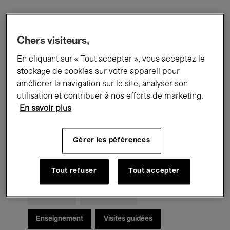
Filtres
Chers visiteurs,
En cliquant sur « Tout accepter », vous acceptez le
Tous les événements
Concerts
stockage de cookies sur votre appareil pour
Expositions
Films
Performances
améliorer la navigation sur le site, analyser son
utilisation et contribuer à nos efforts de marketing.
Rencontres & Débats
Jazz
En savoir plus
Musique classique
Global Music
Gérer les péférences
Musique électronique
Tout refuser
Tout accepter
Pour tous
Kids’ Palace
Enseignement
Visites guidées