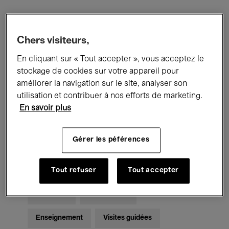
Filtres
Chers visiteurs,
En cliquant sur « Tout accepter », vous acceptez le
Tous les événements
Concerts
stockage de cookies sur votre appareil pour
Expositions
Films
Performances
améliorer la navigation sur le site, analyser son
utilisation et contribuer à nos efforts de marketing.
Rencontres & Débats
Jazz
En savoir plus
Musique classique
Global Music
Gérer les péférences
Musique électronique
Tout refuser
Tout accepter
Pour tous
Kids’ Palace
Enseignement
Visites guidées