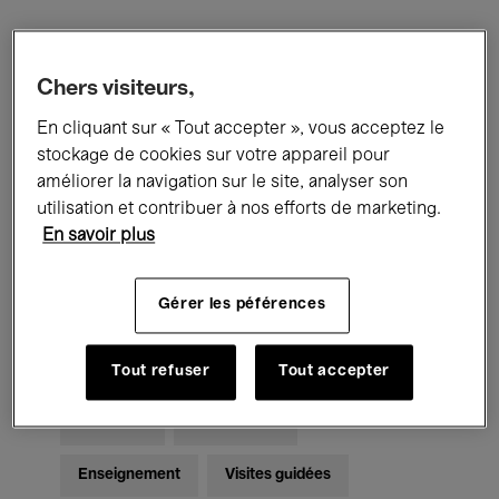
Filtres
Chers visiteurs,
En cliquant sur « Tout accepter », vous acceptez le
Tous les événements
Concerts
stockage de cookies sur votre appareil pour
Expositions
Films
Performances
améliorer la navigation sur le site, analyser son
utilisation et contribuer à nos efforts de marketing.
Rencontres & Débats
Jazz
En savoir plus
Musique classique
Global Music
Gérer les péférences
Musique électronique
Tout refuser
Tout accepter
Pour tous
Kids’ Palace
Enseignement
Visites guidées