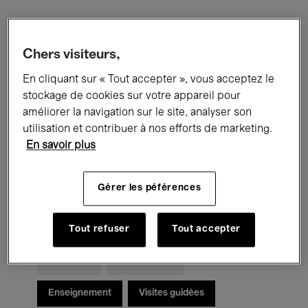
Filtres
Chers visiteurs,
En cliquant sur « Tout accepter », vous acceptez le
Tous les événements
Concerts
stockage de cookies sur votre appareil pour
Expositions
Films
Performances
améliorer la navigation sur le site, analyser son
utilisation et contribuer à nos efforts de marketing.
Rencontres & Débats
Jazz
En savoir plus
Musique classique
Global Music
Gérer les péférences
Musique électronique
Tout refuser
Tout accepter
Pour tous
Kids’ Palace
Enseignement
Visites guidées