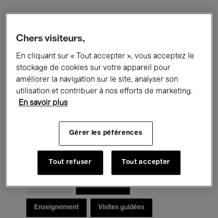
Filtres
Chers visiteurs,
En cliquant sur « Tout accepter », vous acceptez le
Tous les événements
Concerts
stockage de cookies sur votre appareil pour
Expositions
Films
Performances
améliorer la navigation sur le site, analyser son
utilisation et contribuer à nos efforts de marketing.
Rencontres & Débats
Jazz
En savoir plus
Musique classique
Global Music
Gérer les péférences
Musique électronique
Tout refuser
Tout accepter
Pour tous
Kids’ Palace
Enseignement
Visites guidées