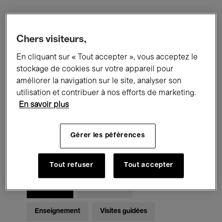
Filtres
Chers visiteurs,
En cliquant sur « Tout accepter », vous acceptez le
Tous les événements
Concerts
stockage de cookies sur votre appareil pour
Expositions
Films
Performances
améliorer la navigation sur le site, analyser son
utilisation et contribuer à nos efforts de marketing.
Rencontres & Débats
Jazz
En savoir plus
Musique classique
Global Music
Gérer les péférences
Musique électronique
Tout refuser
Tout accepter
Pour tous
Kids’ Palace
Enseignement
Visites guidées